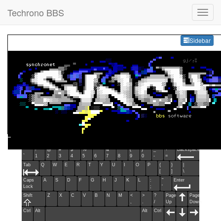
Techrono BBS
Sideb
Sidebar
Esc
F1
F2
F3
F4
F5
F6
F7
F8
F9
F10
F11
F12
Home
End
Ins
Del
~
!
@
#
$
%
^
&
*
(
)
_
+
Backspace
`
1
2
3
4
5
6
7
8
9
0
-
=
Tab
Q
W
E
R
T
Y
U
I
O
P
{
}
|
[
]
\
Caps
A
S
D
F
G
H
J
K
L
:
"
Enter
Lock
;
'
Shift
Z
X
C
V
B
N
M
<
>
?
Page
Page
,
.
/
Up
Down
Ctrl
Alt
Alt
Ctrl