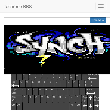
Techrono BBS
Sideb
Sidebar
Esc
F1
F2
F3
F4
F5
F6
F7
F8
F9
F10
F11
F12
Home
End
Ins
Del
~
!
@
#
$
%
^
&
*
(
)
_
+
Backspace
`
1
2
3
4
5
6
7
8
9
0
-
=
Tab
Q
W
E
R
T
Y
U
I
O
P
{
}
|
[
]
\
Caps
A
S
D
F
G
H
J
K
L
:
"
Enter
Lock
;
'
Shift
Z
X
C
V
B
N
M
<
>
?
Page
Page
,
.
/
Up
Down
Ctrl
Alt
Alt
Ctrl