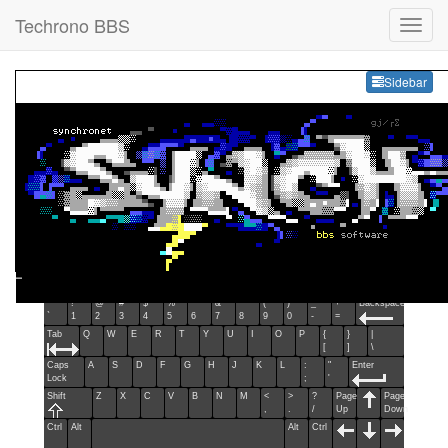
Techrono BBS
Sideb
Sidebar
Esc
F1
F2
F3
F4
F5
F6
F7
F8
F9
F10
F11
F12
Home
End
Ins
Del
~
!
@
#
$
%
^
&
*
(
)
_
+
Backspace
`
1
2
3
4
5
6
7
8
9
0
-
=
Tab
Q
W
E
R
T
Y
U
I
O
P
{
}
|
[
]
\
Caps
A
S
D
F
G
H
J
K
L
:
"
Enter
Lock
;
'
Shift
Z
X
C
V
B
N
M
<
>
?
Page
Page
,
.
/
Up
Down
Ctrl
Alt
Alt
Ctrl