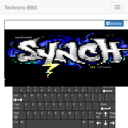
Techrono BBS
Sideb
Sidebar
Esc
F1
F2
F3
F4
F5
F6
F7
F8
F9
F10
F11
F12
Home
End
Ins
Del
~
!
@
#
$
%
^
&
*
(
)
_
+
Backspace
`
1
2
3
4
5
6
7
8
9
0
-
=
Tab
Q
W
E
R
T
Y
U
I
O
P
{
}
|
[
]
\
Caps
A
S
D
F
G
H
J
K
L
:
"
Enter
Lock
;
'
Shift
Z
X
C
V
B
N
M
<
>
?
Page
Page
,
.
/
Up
Down
Ctrl
Alt
Alt
Ctrl