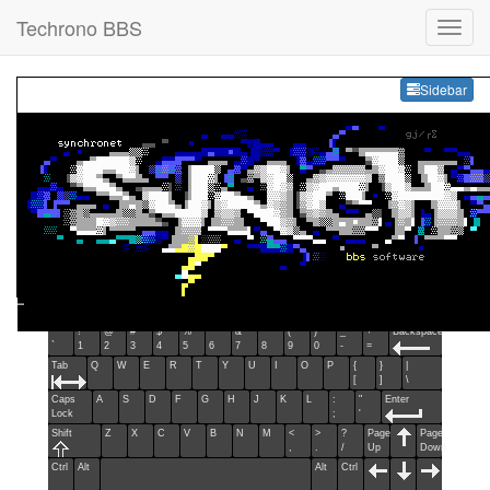
Techrono BBS
Sideb
Sidebar
Esc
F1
F2
F3
F4
F5
F6
F7
F8
F9
F10
F11
F12
Home
End
Ins
Del
~
!
@
#
$
%
^
&
*
(
)
_
+
Backspace
`
1
2
3
4
5
6
7
8
9
0
-
=
Tab
Q
W
E
R
T
Y
U
I
O
P
{
}
|
[
]
\
Caps
A
S
D
F
G
H
J
K
L
:
"
Enter
Lock
;
'
Shift
Z
X
C
V
B
N
M
<
>
?
Page
Page
,
.
/
Up
Down
Ctrl
Alt
Alt
Ctrl