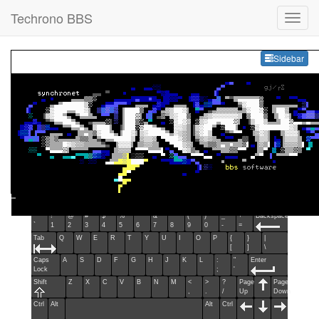
Techrono BBS
Sideb
Sidebar
Esc
F1
F2
F3
F4
F5
F6
F7
F8
F9
F10
F11
F12
Home
End
Ins
Del
~
!
@
#
$
%
^
&
*
(
)
_
+
Backspace
`
1
2
3
4
5
6
7
8
9
0
-
=
Tab
Q
W
E
R
T
Y
U
I
O
P
{
}
|
[
]
\
Caps
A
S
D
F
G
H
J
K
L
:
"
Enter
Lock
;
'
Shift
Z
X
C
V
B
N
M
<
>
?
Page
Page
,
.
/
Up
Down
Ctrl
Alt
Alt
Ctrl