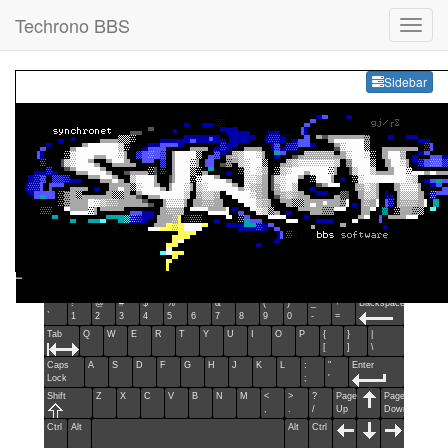
Techrono BBS
Sideb
Sidebar
Esc
F1
F2
F3
F4
F5
F6
F7
F8
F9
F10
F11
F12
Home
End
Ins
Del
~
!
@
#
$
%
^
&
*
(
)
_
+
Backspace
`
1
2
3
4
5
6
7
8
9
0
-
=
Tab
Q
W
E
R
T
Y
U
I
O
P
{
}
|
[
]
\
Caps
A
S
D
F
G
H
J
K
L
:
"
Enter
Lock
;
'
Shift
Z
X
C
V
B
N
M
<
>
?
Page
Page
,
.
/
Up
Down
Ctrl
Alt
Alt
Ctrl