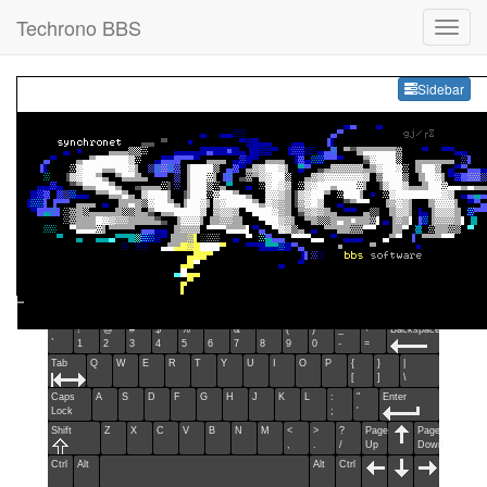
Techrono BBS
Sideb
Sidebar
Esc
F1
F2
F3
F4
F5
F6
F7
F8
F9
F10
F11
F12
Home
End
Ins
Del
~
!
@
#
$
%
^
&
*
(
)
_
+
Backspace
`
1
2
3
4
5
6
7
8
9
0
-
=
Tab
Q
W
E
R
T
Y
U
I
O
P
{
}
|
[
]
\
Caps
A
S
D
F
G
H
J
K
L
:
"
Enter
Lock
;
'
Shift
Z
X
C
V
B
N
M
<
>
?
Page
Page
,
.
/
Up
Down
Ctrl
Alt
Alt
Ctrl