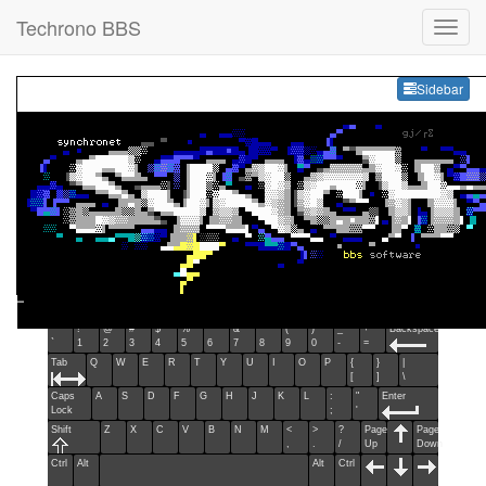
Techrono BBS
Sideb
Sidebar
Esc
F1
F2
F3
F4
F5
F6
F7
F8
F9
F10
F11
F12
Home
End
Ins
Del
~
!
@
#
$
%
^
&
*
(
)
_
+
Backspace
`
1
2
3
4
5
6
7
8
9
0
-
=
Tab
Q
W
E
R
T
Y
U
I
O
P
{
}
|
[
]
\
Caps
A
S
D
F
G
H
J
K
L
:
"
Enter
Lock
;
'
Shift
Z
X
C
V
B
N
M
<
>
?
Page
Page
,
.
/
Up
Down
Ctrl
Alt
Alt
Ctrl