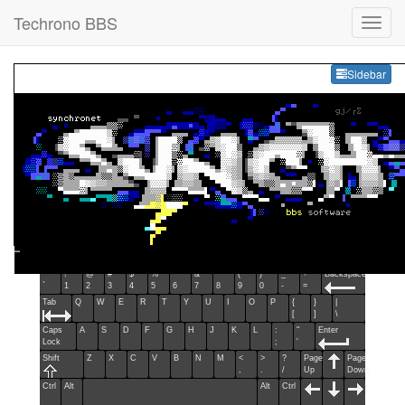
Techrono BBS
Sideb
Sidebar
Esc
F1
F2
F3
F4
F5
F6
F7
F8
F9
F10
F11
F12
Home
End
Ins
Del
~
!
@
#
$
%
^
&
*
(
)
_
+
Backspace
`
1
2
3
4
5
6
7
8
9
0
-
=
Tab
Q
W
E
R
T
Y
U
I
O
P
{
}
|
[
]
\
Caps
A
S
D
F
G
H
J
K
L
:
"
Enter
Lock
;
'
Shift
Z
X
C
V
B
N
M
<
>
?
Page
Page
,
.
/
Up
Down
Ctrl
Alt
Alt
Ctrl